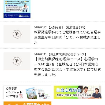
2026.06.22
お知らせ
教育発達学科
教育発達学科にてご勤務されていた岩辺泰
吏先生が朝日新聞「ひと」へ掲載されまし
た
2026.06.11
博士前期課程/心理学コース
【博士前期課程/心理学コース】心理学コ
ースM1生2名（金城光ゼミ)が日本認知心
理学会第24回大会（学習院大学）にて研究
発表しました。