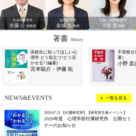
著書
library
ほしい心
不登校ゼロの達成（単
?どう活
著）
小野 昌彦
藤 拓
NEWS&EVENTS
一覧を見る
2026.07.21
付属研究所
研究所主催イベント
2026年度 心理学部付属研究所 公開セミ
ナーのお知らせ