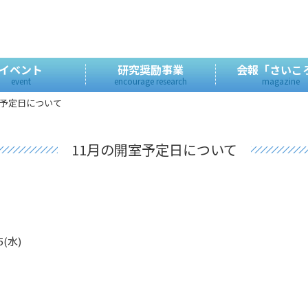
イベント
研究奨励事業
会報「さいこ
event
encourage research
magazine
室予定日について
11月の開室予定日について
25(水)