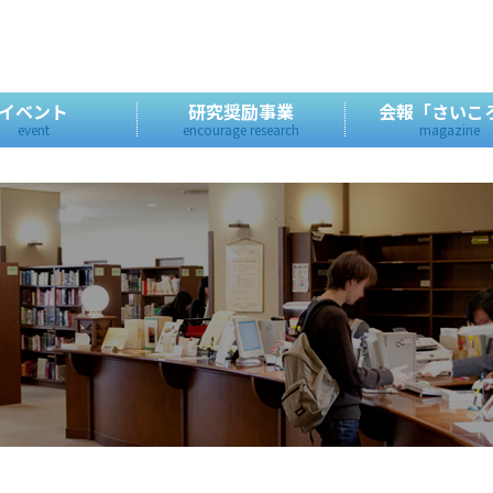
イベント
研究奨励事業
会報「さいこ
event
encourage research
magazine