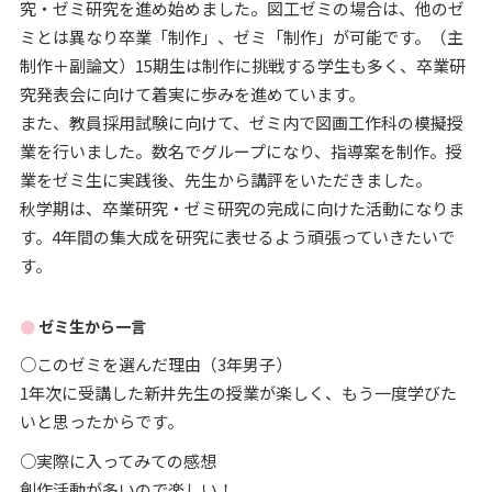
究・ゼミ研究を進め始めました。図工ゼミの場合は、他のゼ
ミとは異なり卒業「制作」、ゼミ「制作」が可能です。（主
制作＋副論文）15期生は制作に挑戦する学生も多く、卒業研
究発表会に向けて着実に歩みを進めています。
また、教員採用試験に向けて、ゼミ内で図画工作科の模擬授
業を行いました。数名でグループになり、指導案を制作。授
業をゼミ生に実践後、先生から講評をいただきました。
秋学期は、卒業研究・ゼミ研究の完成に向けた活動になりま
す。4年間の集大成を研究に表せるよう頑張っていきたいで
す。
ゼミ生から一言
○このゼミを選んだ理由（3年男子）
1年次に受講した新井先生の授業が楽しく、もう一度学びた
いと思ったからです。
○実際に入ってみての感想
創作活動が多いので楽しい！