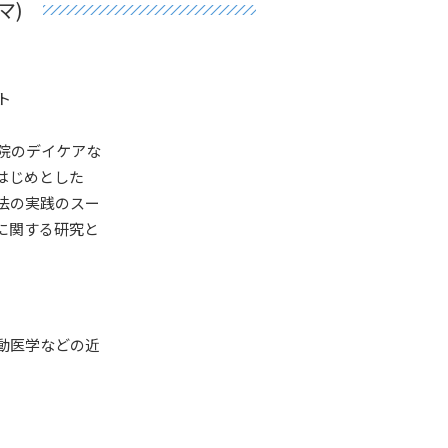
マ)
ト
院のデイケアな
はじめとした
法の実践のスー
に関する研究と
動医学などの近