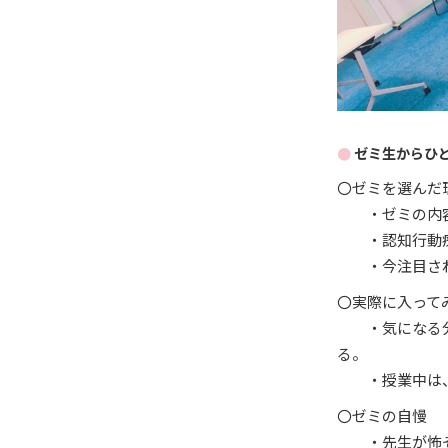
ゼミ生からひ
〇ゼミを選んだ
・ゼミの内容
・認知行動療
・今注目され
〇実際に入って
・気になる分野
る。
・授業中は、
〇ゼミの自慢
・先生が怖そ