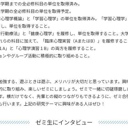
春学期までの全必修科目の単位を取得済み。
秋学期の全必修科目の単位を取得予定。
床心理学概論」と「学習心理学」の単位を取得済み。「学習心理学
修し、単位を取得すること。
知行動療法」と「健康心理学」を履修し、単位を取得すること。大
れらの科目に加えて、「臨床心理実習（AまたはB）」を履修するこ
１A」と「心理学演習１B」の両方を履修すること。
ョンやグループ活動に積極的に取り組めること。
勉強する、遊ぶときは遊ぶ、メリハリが大切だと思っています。興
的に取り組み、楽しいゼミにしましょう。ゼミで一緒に切磋琢磨し
す。横だけでなく、先輩との縦のつながりもできるように、ゼミ合
も行います。上記の研究テーマに興味がある人はぜひ！
ゼミ生にインタビュー