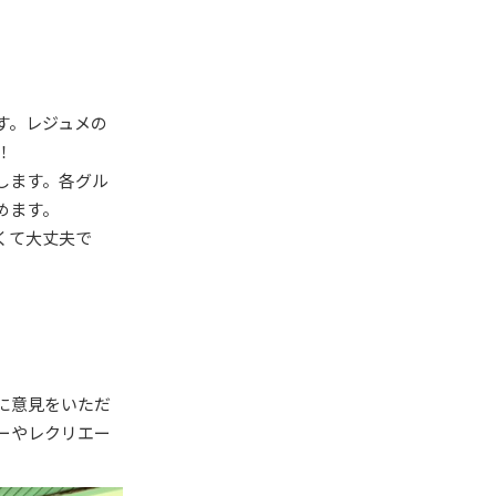
す。レジュメの
！
します。各グル
めます。
くて大丈夫で
に意見をいただ
ーやレクリエー