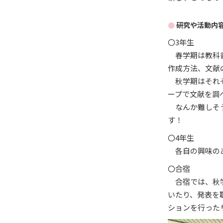
研究や活動内
〇3年生
春学期は教科書
作成方法、文献
秋学期はそれぞ
ープで文献を調
なんか難しそう
す！
〇4年生
各自の興味のあ
〇合宿
合宿では、秋学
いたり、発表を
ションを行った