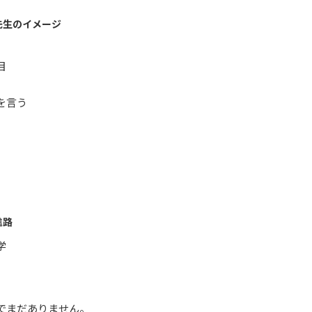
先生のイメージ
目
を言う
進路
学
でまだありません。