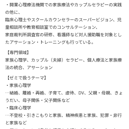
・開業心理療法機関での家族療法やカップルセラピーの実践
の他に、
臨床心理士やスクールカウンセラーのスーパービジョン、児
童相談所や教育相談室でのコンサルテーション、
家庭裁判所調査官の研修、看護師など対人援助職を対象とし
たアサーション・トレーニングも行っている。
【専門領域】
家族心理学、カップル（夫婦）セラピー、個人療法と家族療
法の統合、アサーション
【ゼミで扱うテーマ】
・家族心理学
…結婚、離婚・再婚、子育て、虐待、DV、父親・母親、きょ
うだい、母子関係・父子関係など
・臨床心理学
…不登校・引きこもりと家族、精神疾患と家族、犯罪・非行
と家族など