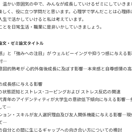
、温かい雰囲気の中で、みんなが成長していけるゼミにしていきま
楽しく、役に立つ学問だと思います。心理学で学んだことは心理師
人生で活かしていけると私は考えています。
ことを日常生活・職業に是非いかしていきましょう。
業論文・ゼミ論文タイトル
感」と「強みへの注目」が ウェルビーイングや抑うつ感に与える
討―
意図的熟考が 心的外傷後成長に及ぼす影響―本来感と自尊感情の
の成長感に与える影響
の状態認知とストレス･コーピングおよび ストレス反応の関連
代青年のアイデンティティが大学生の意欲低下傾向に与える影響―
して―
ション・スキルが友人選択理由及び友人関係機能に与える影響―現
て―
の自分との間に生じるギャップへの向き合い方についての検討