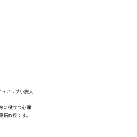
ピュアラブ小説大
際に役立つ心理
藤拓教授です。