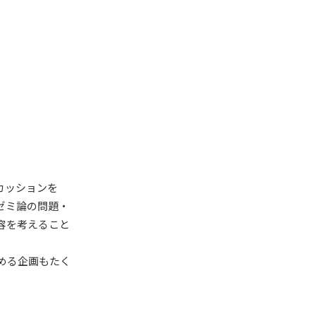
カッションを
ゼミ論の問題・
容を考えること
める企画もたく