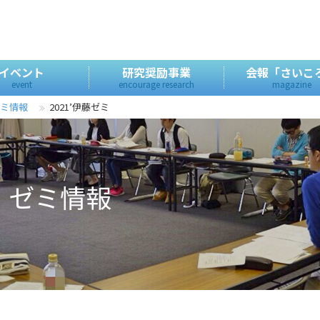
イベント
研究奨励事業
会報「さいこ
event
encourage research
magazine
ゼミ情報
2021’伊藤ゼミ
度 ゼミ情報