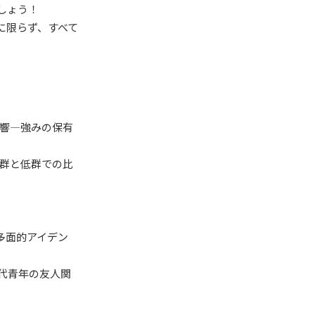
しょう！
に限らず、すべて
影響―強みの保有
高群と低群での比
多面的アイデン
代青年の友人関