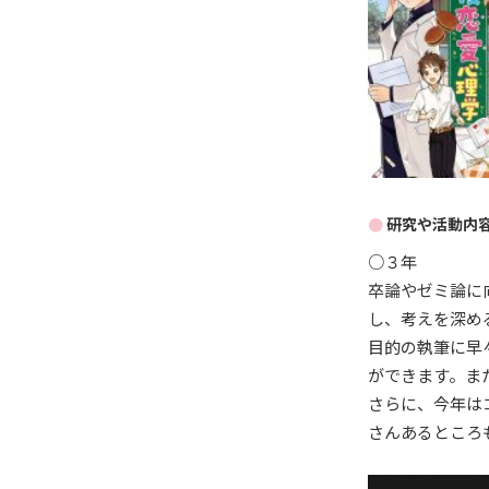
研究や活動内
○３年
卒論やゼミ論に
し、考えを深め
目的の執筆に早
ができます。ま
さらに、今年は
さんあるところ