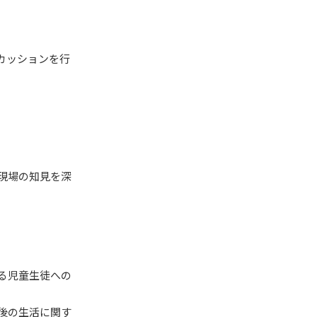
カッションを行
現場の知見を深
る児童生徒への
後の生活に関す