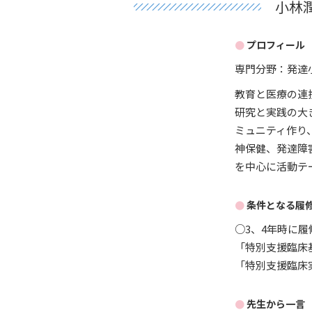
小林
プロフィール
専門分野：発達
教育と医療の連
研究と実践の大
ミュニティ作り
神保健、発達障
を中心に活動テ
条件となる履
○3、4年時に
「特別支援臨床
「特別支援臨床
先生から一言