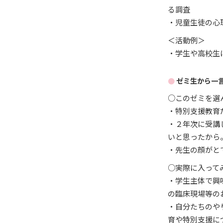
る調査
・児童生徒の心
＜活動例＞
・学生や高校生
ゼミ生から一
○このゼミを選
・特別支援教育
・２年次に受講
いと思ったから
・先生の顔がと
○実際に入って
・学生主体で興
の臨床現場等の
・自分たちのや
育や特別支援に