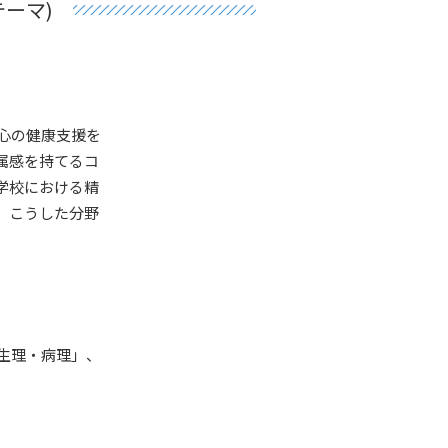
ーマ)
心の健康支援を
属感を持てるコ
学校における精
、こうした分野
生理・病理」、