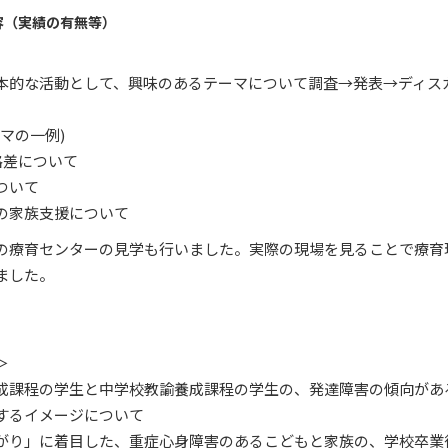
容（実績の有無等）
本的な活動として、興味のあるテーマについて調査→発表→ディス
マの一例)
格差について
ついて
の家族支援について
の療育センターの見学も行いました。実際の現場を見ることで療育
ました。
＞
成課程の学生と中学校教諭養成課程の学生の、発達障害の傾向があ
するイメージについて
がり」に着目した、重症心身障害のあるこどもと家族の、学校卒業