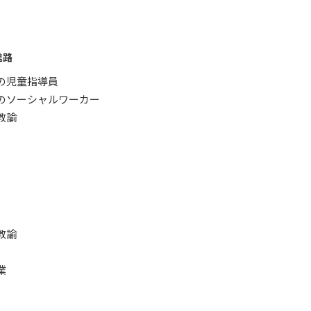
進路
の児童指導員
のソーシャルワーカー
教諭
教諭
）
業