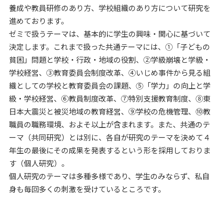
養成や教員研修のあり方、学校組織のあり方について研究を
進めております。
ゼミで扱うテーマは、基本的に学生の興味・関心に基づいて
決定します。これまで扱った共通テーマには、①「子どもの
貧困」問題と学校・行政・地域の役割、②学級崩壊と学級・
学校経営、③教育委員会制度改革、④いじめ事件から見る組
織としての学校と教育委員会の課題、⑤「学力」の向上と学
級・学校経営、⑥教員制度改革、⑦特別支援教育制度、⑧東
日本大震災と被災地域の教育経営、⑨学校の危機管理、⑩教
職員の職務環境、およそ以上が含まれます。また、共通のテ
ーマ（共同研究）とは別に、各自が研究のテーマを決めて４
年生の最後にその成果を発表するという形を採用しておりま
す（個人研究）。
個人研究のテーマは多種多様であり、学生のみならず、私自
身も毎回多くの刺激を受けているところです。