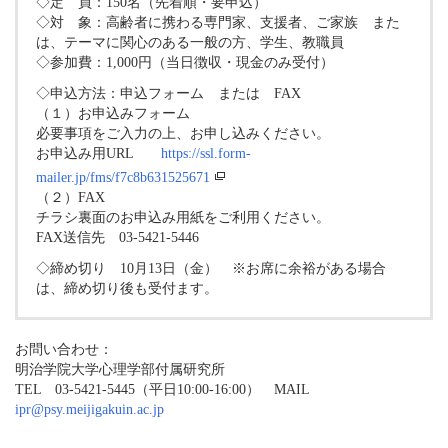
◇定 員：150名（先着順・要申込）
◇対 象：高齢者に携わる専門家、支援者、ご家族 また
は、テーマに関心のある一般の方、学生、教職員
◇参加費：1,000円（当日徴収・現金のみ受付）
◇申込方法：申込フォーム または FAX
（１）お申込みフォーム
必要事項をご入力の上、お申し込みください。
お申込み用URL
https://ssl.form-
mailer.jp/fms/f7c8b631525671
（２）FAX
チラシ裏面のお申込み用紙をご利用ください。
FAX送信先 03-5421-5446
◇締め切り 10月13日（金） ※お席に余裕がある場合
は、締め切り後も受付ます。
お問い合わせ：
明治学院大学心理学部付属研究所
TEL 03-5421-5445（平日10:00-16:00） MAIL
ipr@psy.meijigakuin.ac.jp