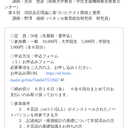
講師：光永 悠彦（島根大学教育・学生支援機構教育推進セ
ンター）
第６回 項目反応理論に基づいたテスト開発と運用
講師：野澤 雄樹（ベネッセ教育総合研究所 研究員）
◇定 員：50名（先着順・要申込）
◇参加費：一般 10,000円，大学院生 5,000円，学部生
3,000円（全６回分）
◇申込方法：申込フォーム
（１）お申込みフォーム
必要事項をご入力の上、お申し込みください。
お申込み用URL
https://ssl.form-
mailer.jp/fms/f5de047f572667
◇締め切り ６月１６日（金） ※全６回分まとめてのお
支払いのみ取り扱っております。
◇参加条件
１．Ｒ言語（ver3.3.1以上）がインストールされたノー
トパソコンを持参できる方
２．記述統計・推測統計の基礎について学習済みの方
３．Ｒ言語の基礎知識をお持ちの方