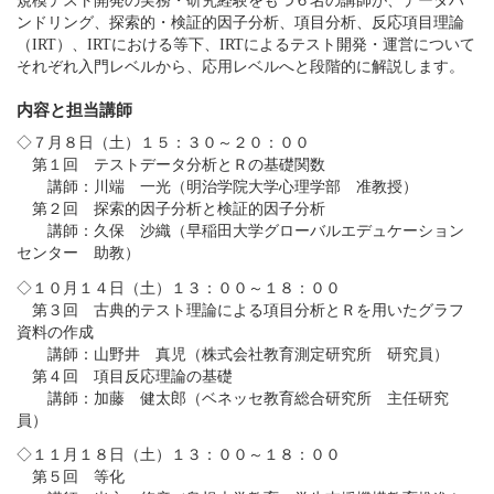
規模テスト開発の実務・研究経験をもつ６名の講師が、データハ
ンドリング、探索的・検証的因子分析、項目分析、反応項目理論
（IRT）、IRTにおける等下、IRTによるテスト開発・運営について
それぞれ入門レベルから、応用レベルへと段階的に解説します。
内容と担当講師
◇７月８日（土）１５：３０～２０：００
第１回 テストデータ分析とＲの基礎関数
講師：川端 一光（明治学院大学心理学部 准教授）
第２回 探索的因子分析と検証的因子分析
講師：久保 沙織（早稲田大学グローバルエデュケーション
センター 助教）
◇１０月１４日（土）１３：００～１８：００
第３回 古典的テスト理論による項目分析とＲを用いたグラフ
資料の作成
講師：山野井 真児（株式会社教育測定研究所 研究員）
第４回 項目反応理論の基礎
講師：加藤 健太郎（ベネッセ教育総合研究所 主任研究
員）
◇１１月１８日（土）１３：００～１８：００
第５回 等化