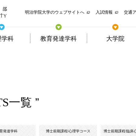
明治学院大学のウェブサイトへ
入試情報
交通
理学科
教育発達学科
大学院
TS一覧
育発達学科
博士前期課程/心理学コース
博士前期課程/臨床