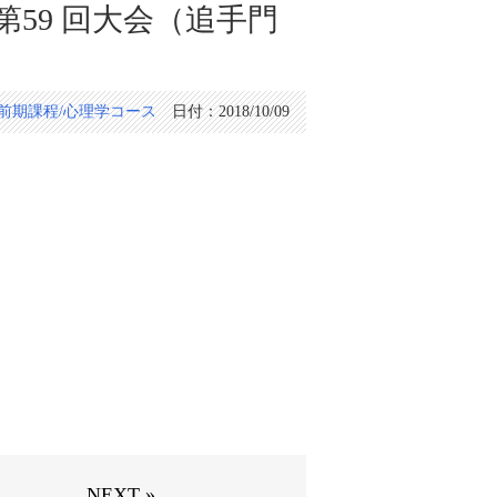
59 回大会（追手門
前期課程/心理学コース
日付：
2018/10/09
NEXT »