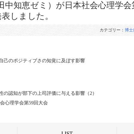
田中知恵ゼミ）が日本社会心理学会第
発表しました。
カテゴリー：
博士
自己のポジティブさの知覚に及ぼす影響
性の認知が部下の上司評価に与える影響（2）
会心理学会第59回大会
LIST