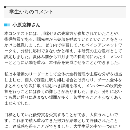
学生からのコメント
小原克揮さん
本コンテストには、川端ゼミの先輩方が参加されていたことや、
指導教員である川端先生から参加を勧めていただいたことをきっ
かけに挑戦しました。ゼミ内で学習していたベイジアンネットワ
ークを、分析に応用できないかと考え、本研究の主な題材として
設定しました。夏休み前から11月までの長期間にわたり、メンバ
ーとともに活動を重ね、本作品を完成させることができました。
私は本活動のリーダーとして全体の進行管理や主要な分析を担当
しました。個人で課題に取り組む場合とは異なり、チーム全体を
まとめながら次に取り組むべき課題を考え、メンバーへの役割分
担を行うことには多くの難しさがありました。また、分析におい
ても思い通りに進まない場面が多く、苦労することも少なくあり
ませんでした。
目標としていた優秀賞を受賞することができ、大変うれしいで
す。これまで積み重ねてきた努力が結果として評価されたこと
に、達成感を得ることができました。大学生活の中で一つのこと