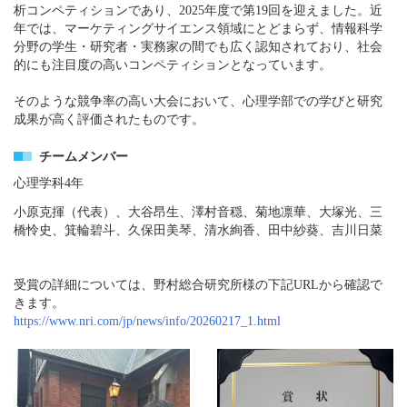
析コンペティションであり、2025年度で第19回を迎えました。近
年では、マーケティングサイエンス領域にとどまらず、情報科学
分野の学生・研究者・実務家の間でも広く認知されており、社会
的にも注目度の高いコンペティションとなっています。
そのような競争率の高い大会において、心理学部での学びと研究
成果が高く評価されたものです。
チームメンバー
心理学科4年
小原克揮（代表）、大谷昂生、澤村音穏、菊地凛華、大塚光、三
橋怜史、箕輪碧斗、久保田美琴、清水絢香、田中紗葵、吉川日菜
受賞の詳細については、野村総合研究所様の下記URLから確認で
きます。
https://www.nri.com/jp/news/info/20260217_1.html