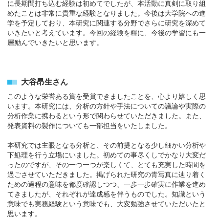
に長期間打ち込む経験は初めてでしたが、本活動に真剣に取り組
めたことは非常に貴重な経験となりました。今後は大学院への進
学を予定しており、本研究に関連する分野でさらに研究を深めて
いきたいと考えています。今回の経験を糧に、今後の学習にも一
層励んでいきたいと思います。
大谷昂生さん
このような栄誉ある賞を受賞できましたことを、心より嬉しく思
います。本研究には、分析の方針や手法についての議論や実際の
分析作業に携わるという形で関わらせていただきました。また、
発表資料の製作についても一部担当をいたしました。
本研究では主眼となる分析と、その前提となる少し細かい分析や
下処理を行う立場にいました。初めての事尽くしでかなり大変だ
ったのですが、その一つ一つが楽しくて、とても充実した時間を
過ごさせていただきました。掲げられた研究の青写真に辿り着く
ための過程の意味を都度確認しつつ、一歩一歩確実に作業を進め
てきましたが、それぞれが達成感を伴うものでした。知識という
意味でも実務経験という意味でも、大変勉強させていただいたと
思います。