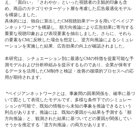
え、「面白い」「さわやか」といった視聴者の主観的印象も含
め、商品のカテゴリやターゲット層を考慮した広告最適化モデル
を構築しました。
具体的には、独自に算出したCM視聴効果データを用いてベイジア
ンネットワーク*を構築し、順方向推論により広告効果に寄与する
重要な視聴印象および表現要素を抽出しました。さらに、それら
の要素をCMに反映した場合を想定し、逆方向推論によるシミュレ
ーションを実施した結果、広告効果の向上が確認されました。
本研究は、シチュエーション別に最適なCMの特徴を提案可能な予
測モデルおよび分析枠組みを提示するものであり、企業が保有す
るデータを活用したCM制作と検証・改善の循環的プロセスへの応
用が期待されます。
*ベイジアンネットワークとは、事象間の因果関係を、確率に基づ
いて図として表現したモデルです。多様な条件下でのシミュレー
ションが可能で、既知の情報から未知の事象を推論できるという
利点があります。推論には、既知の要因から結果を予測する「順
方向推論」と、観測された結果に基づいてどの要因が関係してい
そうかを推定する「逆方向推論」の両方があります。