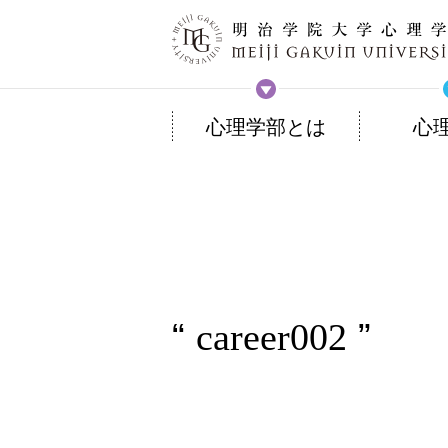
心理学部とは
心
career002