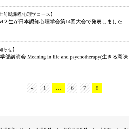
士前期課程/心理学コース
M２生が日本認知心理学会第14回大会で発表しました
知らせ
部講演会 Meaning in life and psychotherapy(生き
«
1
…
6
7
8