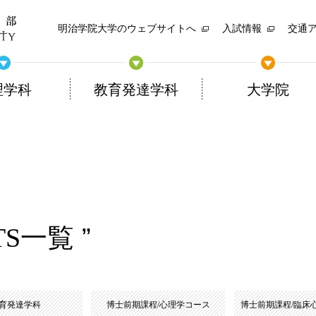
明治学院大学のウェブサイトへ
入試情報
交通
理学科
教育発達学科
大学院
TS一覧
育発達学科
博士前期課程/心理学コース
博士前期課程/臨床